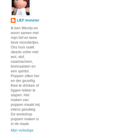
LIEF monster
Ik ben Wendy en
woon samen met
mijn lief en twee
lieve monstertjes.
Ons huis raakt
steeds voller met
wol, stof,
naaimachien,
breinaalden en
een spintol.
Poppen zitten her
en der gezellig
thee te drinken of
liggen lekker te
slapen. Het
maken van
poppen maakt mij
intens gelukkig.
De workshop
poppen maken is
in de maak.
Mijn volledige