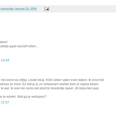
p
woensdag, februari 18, 2009
stoer!
letje gaat vanzelf rollen....
m 14:44
r het eerst via vlijtig. Leuke blog. KOm zeker vaker even kijken. Ik vond het
dreas zo mooi. En dat je je zo volwassen voelde toen je oppas kwam.
ik wel. Ik voel me soms net alsof ik moedertje speel. (Al bijna tien jaar,
r je winkel. Wat ga je verkopen?
m 21:57