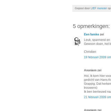
Gepost door
LIEF monster
o
5 opmerkingen:
Een famke
zei
Leuk, spannend en 
Gewoon doen, het bal
Christien
19 februari 2009 o
Anoniem zei
Hoi, ik kom hier voo
gedicht van Hans An
Grappig. Dat herken 
trouwens)
Ik ben benieuwd naa
21 februari 2009 o
Anoniem zei