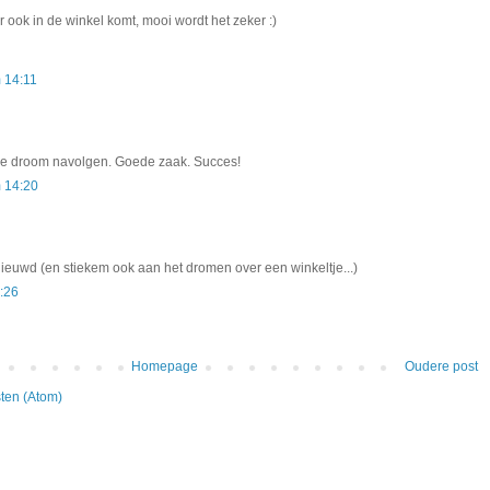
er ook in de winkel komt, mooi wordt het zeker :)
 14:11
 je droom navolgen. Goede zaak. Succes!
m 14:20
nieuwd (en stiekem ook aan het dromen over een winkeltje...)
:26
Homepage
Oudere post
ten (Atom)