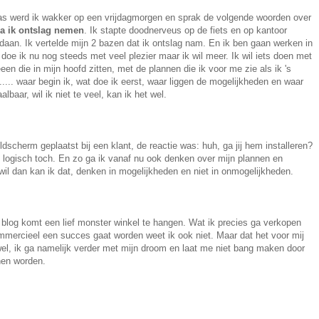
 werd ik wakker op een vrijdagmorgen en sprak de volgende woorden over
a ik ontslag nemen
. Ik stapte doodnerveus op de fiets en op kantoor
aan. Ik vertelde mijn 2 bazen dat ik ontslag nam. En ik ben gaan werken in
t doe ik nu nog steeds met veel plezier maar ik wil meer. Ik wil iets doen met
en die in mijn hoofd zitten, met de plannen die ik voor me zie als ik 's
..... waar begin ik, wat doe ik eerst, waar liggen de mogelijkheden en waar
lbaar, wil ik niet te veel, kan ik het wel.
scherm geplaatst bij een klant, de reactie was: huh, ga jij hem installeren?
n, logisch toch. En zo ga ik vanaf nu ook denken over mijn plannen en
 wil dan kan ik dat, denken in mogelijkheden en niet in onmogelijkheden.
 blog komt een lief monster winkel te hangen. Wat ik precies ga verkopen
ommercieel een succes gaat worden weet ik ook niet. Maar dat het voor mij
el, ik ga namelijk verder met mijn droom en laat me niet bang maken door
nen worden.