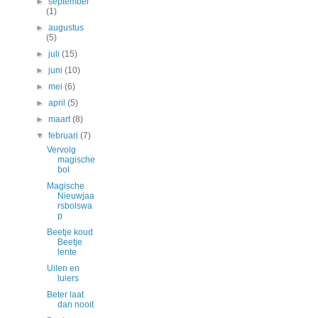
►
september
(1)
►
augustus
(5)
►
juli
(15)
►
juni
(10)
►
mei
(6)
►
april
(5)
►
maart
(8)
▼
februari
(7)
Vervolg
magische
bol
Magische
Nieuwjaa
rsbolswa
p
Beetje koud
Beetje
lente
Uilen en
luiers
Beter laat
dan nooit