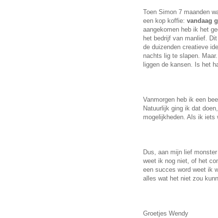
Toen Simon 7 maanden was
een kop koffie:
vandaag g
aangekomen heb ik het ged
het bedrijf van manlief. Di
de duizenden creatieve idee
nachts lig te slapen. Maar.
liggen de kansen. Is het haa
Vanmorgen heb ik een beeld
Natuurlijk ging ik dat doe
mogelijkheden. Als ik iets
Dus, aan mijn lief monster
weet ik nog niet, of het c
een succes word weet ik w
alles wat het niet zou kun
Groetjes Wendy