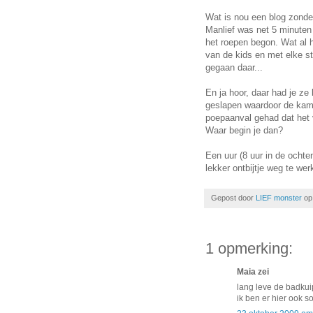
Wat is nou een blog zonde
Manlief was net 5 minuten
het roepen begon. Wat al 
van de kids en met elke st
gegaan daar...
En ja hoor, daar had je ze
geslapen waardoor de kam
poepaanval gehad dat het v
Waar begin je dan?
Een uur (8 uur in de ochte
lekker ontbijtje weg te wer
Gepost door
LIEF monster
o
1 opmerking:
Maia zei
lang leve de badkui
ik ben er hier ook s