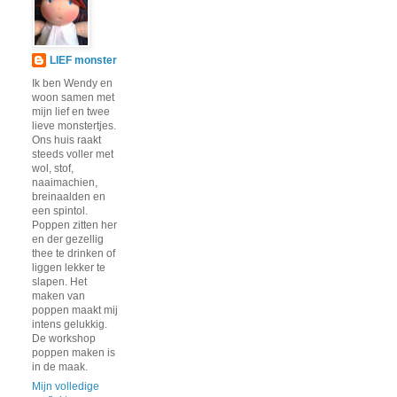
LIEF monster
Ik ben Wendy en
woon samen met
mijn lief en twee
lieve monstertjes.
Ons huis raakt
steeds voller met
wol, stof,
naaimachien,
breinaalden en
een spintol.
Poppen zitten her
en der gezellig
thee te drinken of
liggen lekker te
slapen. Het
maken van
poppen maakt mij
intens gelukkig.
De workshop
poppen maken is
in de maak.
Mijn volledige