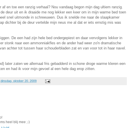
r af en toe een ranzig verhaal? Nou vandaag begon mijn dag ultiem ranzig.
 de deur uit en ik draaide me nog lekker een keer om in mijn warme bed toen
heel snel uitmonde in schreeuwen. Dus ik snelde me naar de slaapkamer
ap dichter bij de deur vertelde mijn neus me al dat er iets ernstig mis was
 liggen. De een had zijn hele bed ondergepiest en daar vervolgens lekker in
er stonk naar een ammonniakfles en de ander had weer zo'n dramatische
an achter tot tussen haar schouderbladen zat en van voor tot in haar navel.
nd) later zaten we allemaal fris gebadderd in schone droge warme kleren een
ken en had ik voor mijn gevoel al een hele dag erop zitten.
p
dinsdag, oktober 20, 2009
p!
oms heel blij mee ;-)