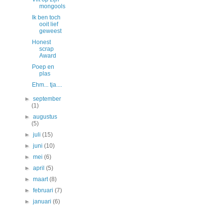
mongools
Ik ben toch
ooit lief
geweest
Honest
scrap
Award
Poep en
plas
Ehm... tja....
►
september
(1)
►
augustus
(5)
►
juli
(15)
►
juni
(10)
►
mei
(6)
►
april
(5)
►
maart
(8)
►
februari
(7)
►
januari
(6)