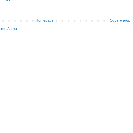
 12:05
Homepage
Oudere post
ten (Atom)